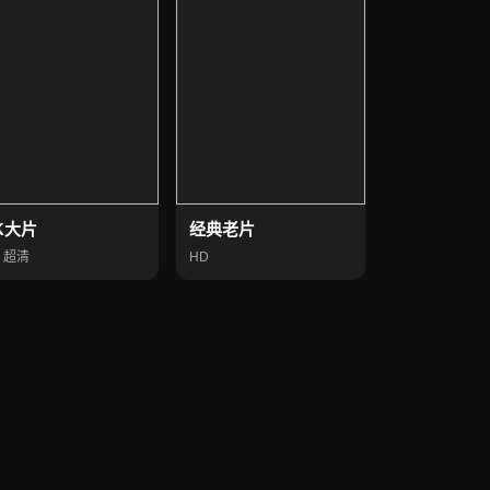
K大片
经典老片
K 超清
HD