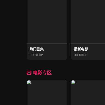
热门剧集
最新电影
HD 1080P
HD 1080P
电影专区