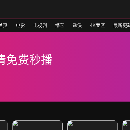
首页
电影
电视剧
综艺
动漫
4K专区
最新更
高清免费秒播