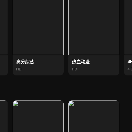
高分综艺
热血动漫
4
HD
HD
4