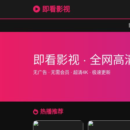
即看影视
即看影视 · 全网
无广告 · 无需会员 · 超清4K · 极速更新
热播推荐